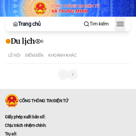
Trang chủ
Tìm kiếm
Toggle
Du lịch
0
LỄ HỘI
ĐIỂM ĐẾN
KHOẢNH KHẮC
CỔNG THÔNG TIN ĐIỆN TỬ
Giấy phép xuất bản số:
Chịu trách nhiệm chính:
Trụ sở: