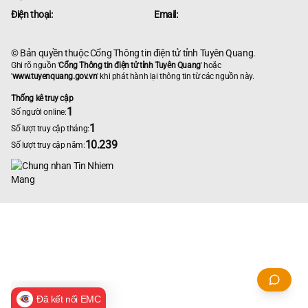
Điện thoại:
Email:
© Bản quyền thuộc Cổng Thông tin điện tử tỉnh Tuyên Quang.
Ghi rõ nguồn '
Cổng Thông tin điện tử tỉnh Tuyên Quang
' hoặc
'
www.tuyenquang.gov.vn
' khi phát hành lại thông tin từ các nguồn này.
Thống kê truy cập
1
Số người online:
1
Số lượt truy cập tháng:
10.239
Số lượt truy cập năm:
Đã kết nối EMC