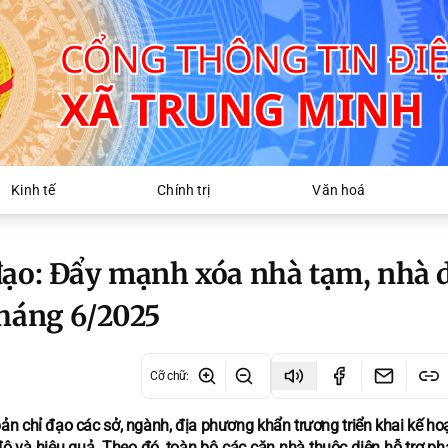
Kinh tế
Chính trị
Văn hoá
đạo: Đẩy mạnh xóa nhà tạm, nhà 
tháng 6/2025
Cỡ chữ
:
n chỉ đạo các sở, ngành, địa phương khẩn trương triển khai kế ho
độ và hiệu quả. Theo đó, toàn bộ các căn nhà thuộc diện hỗ trợ ph