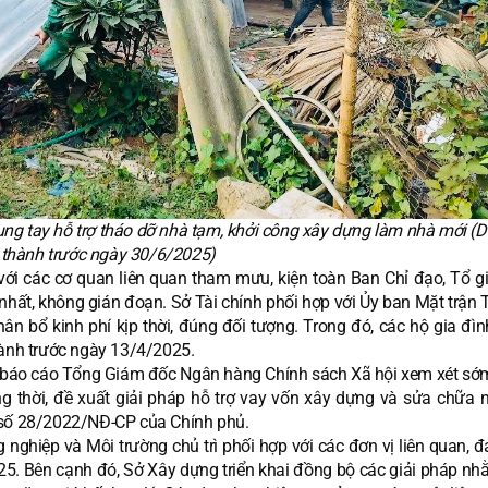
g tay hỗ trợ tháo dỡ nhà tạm, khởi công xây dựng làm nhà mới (D
thành trước ngày 30/6/2025)
p với các cơ quan liên quan tham mưu, kiện toàn Ban Chỉ đạo, Tổ g
hất, không gián đoạn. Sở Tài chính phối hợp với Ủy ban Mặt trận 
phân bổ kinh phí kịp thời, đúng đối tượng. Trong đó, các hộ gia đì
hành trước ngày 13/4/2025.
m báo cáo Tổng Giám đốc Ngân hàng Chính sách Xã hội xem xét sớ
 thời, đề xuất giải pháp hỗ trợ vay vốn xây dựng và sửa chữa 
 số 28/2022/NĐ-CP của Chính phủ.
 nghiệp và Môi trường chủ trì phối hợp với các đơn vị liên quan, 
5. Bên cạnh đó, Sở Xây dựng triển khai đồng bộ các giải pháp nh