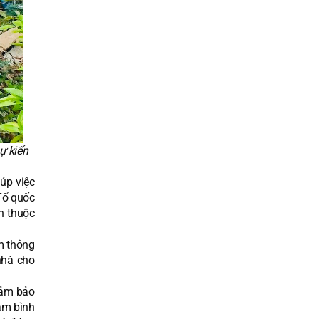
ự kiến
iúp việc
Tổ quốc
nh thuộc
m thông
nhà cho
đảm bảo
ằm bình