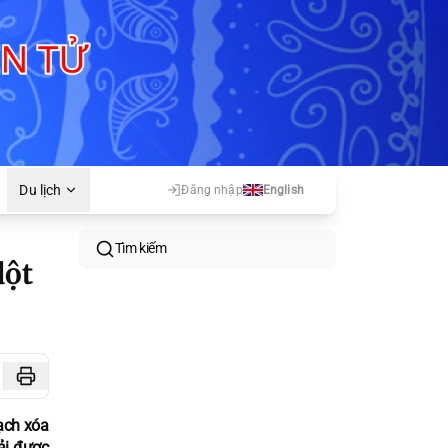
Du lịch
Đăng nhập
English
Tìm kiếm
dột
ạch xóa
ải được