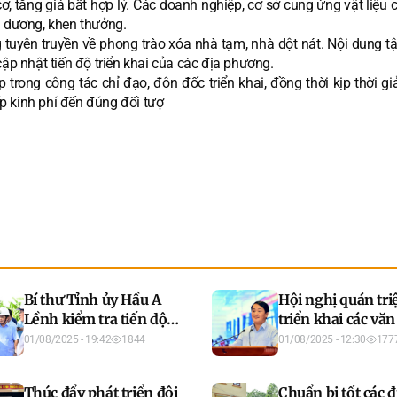
cơ, tăng giá bất hợp lý. Các doanh nghiệp, cơ sở cung ứng vật liệu
u dương, khen thưởng.
 tuyên truyền về phong trào xóa nhà tạm, nhà dột nát. Nội dung tậ
ập nhật tiến độ triển khai của các địa phương.
trong công tác chỉ đạo, đôn đốc triển khai, đồng thời kịp thời gi
p kinh phí đến đúng đối tượ
Bí thư Tỉnh ủy Hầu A
Hội nghị quán triệ
Lềnh kiểm tra tiến độ
triển khai các vă
thực hiện một số dự án
mới của Trung ư
01/08/2025 - 19:42
1844
01/08/2025 - 12:30
177
tại Tân Trào
Đảng
Thúc đẩy phát triển đội
Chuẩn bị tốt các đ