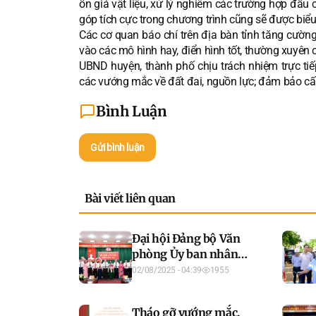
ổn giá vật liệu, xử lý nghiêm các trường hợp đầu 
góp tích cực trong chương trình cũng sẽ được biể
Các cơ quan báo chí trên địa bàn tỉnh tăng cường
vào các mô hình hay, điển hình tốt, thường xuyên c
UBND huyện, thành phố chịu trách nhiệm trực tiếp 
các vướng mắc về đất đai, nguồn lực; đảm bảo cấ
Bình Luận
Gửi bình luận
Bài viết liên quan
Đại hội Đảng bộ Văn
phòng Ủy ban nhân
dân tỉnh lần thứ I,
02/08/2025 - 04:39
1955
nhiệm kỳ 2025 - 2030
thành công tốt đẹp
Tháo gỡ vướng mắc,